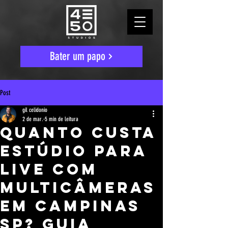
Bater um papo
Post
gil celidonio
2 de mar.
5 min de leitura
Quanto custa
estúdio para
live com
multicâmeras
em Campinas
SP? Guia