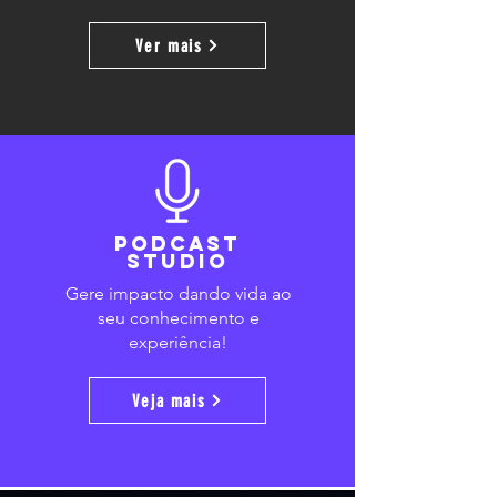
Ver mais
Podcast
studio
Gere impacto dando vida ao
seu conhecimento e
experiência!
Veja mais