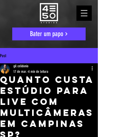
Bater um papo
Post
gil celidonio
17 de mar.
4 min de leitura
Quanto Custa
Estúdio Para
Live Com
Multicâmeras
Em Campinas
SP?