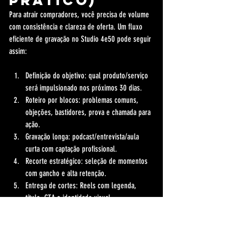
prático)
Para atrair compradores, você precisa de volume 
com consistência e clareza de oferta. Um fluxo 
eficiente de gravação no Studio 4e50 pode seguir 
assim:
Definição do objetivo: qual produto/serviço 
será impulsionado nos próximos 30 dias.
Roteiro por blocos: problemas comuns, 
objeções, bastidores, prova e chamada para 
ação.
Gravação longa: podcast/entrevista/aula 
curta com captação profissional.
Recorte estratégico: seleção de momentos 
com gancho e alta retenção.
Entrega de cortes: Reels com legenda, 
título, CTA e identidade visual.
Esse formato reduz o custo por peça e aumenta a 
frequência de publicação sem sacrificar a 