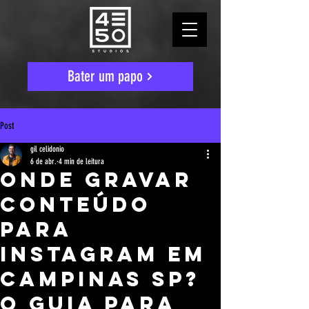
Bater um papo
Post
gil celidonio
6 de abr.
4 min de leitura
Onde Gravar
Conteúdo
Para
Instagram Em
Campinas SP?
O Guia Para