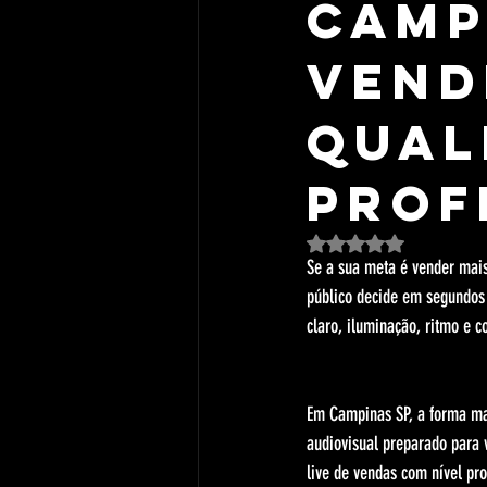
Camp
Vend
Qual
Prof
Avaliado com NaN de 5 est
Se a sua meta é vender mais 
público decide em segundos 
claro, iluminação, ritmo e c
Em Campinas SP, a forma ma
audiovisual preparado para 
live de vendas com nível pro