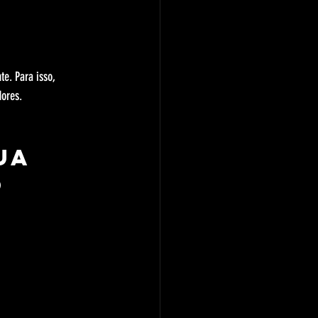
e. Para isso, 
ores.
ua 
o