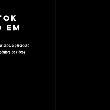
Tok 
o em 
ovisado, a percepção 
odutora de vídeos 