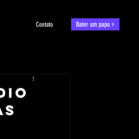
Bater um papo
Contato
dio
as