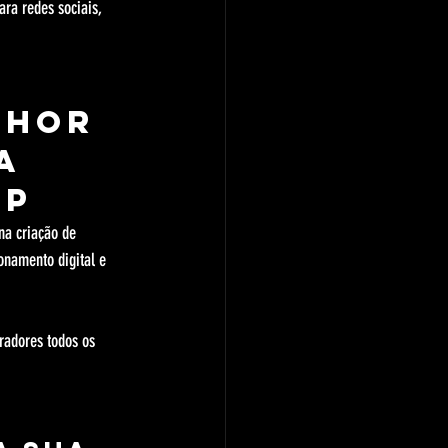
ra redes sociais, 
lhor 
a 
op
na criação de 
onamento digital e 
radores todos os 