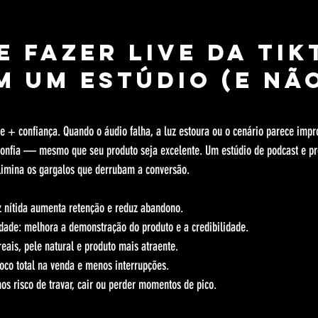
e fazer live da Tik
m um estúdio (e nã
e + confiança. Quando o áudio falha, a luz estoura ou o cenário parece impr
sconfia — mesmo que seu produto seja excelente. Um estúdio de podcast e pr
elimina os gargalos que derrubam a conversão.
oz nítida aumenta retenção e reduz abandono.
ade: melhora a demonstração do produto e a credibilidade.
reais, pele natural e produto mais atraente.
oco total na venda e menos interrupções.
os risco de travar, cair ou perder momentos de pico.