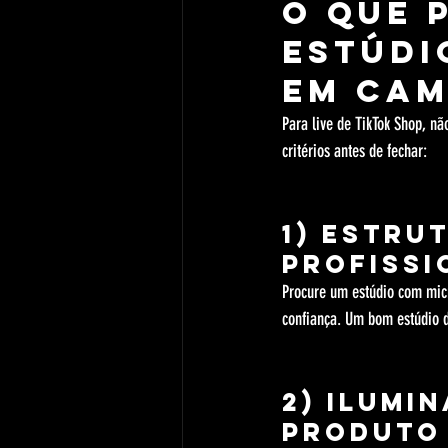
O que 
estúdi
em Cam
Para live de TikTok Shop, nã
critérios antes de fechar:
1) Estru
profissi
Procure um estúdio com mic
confiança. Um bom estúdio d
2) Ilumi
produto