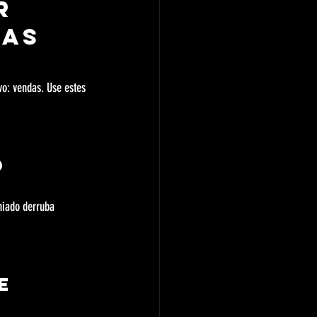
r 
as 
vo: vendas. Use estes 
o 
hiado derruba 
e 