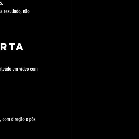
s.
a resultado, não 
rta 
s
onteúdo em vídeo com 
, com direção e pós 