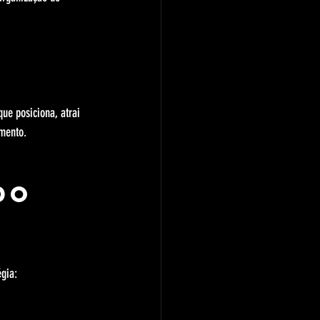
ue posiciona, atrai 
imento.
do 
égia: