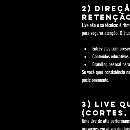
2) Direç
retenção
Live não é só técnica: é ri
para segurar atenção. O Stu
Entrevistas com prese
Conteúdos educativos 
Branding pessoal para
Se você quer consistência na
posicionamento.
3) Live q
(cortes,
Uma live de alta performanc
gravações em ativos digita