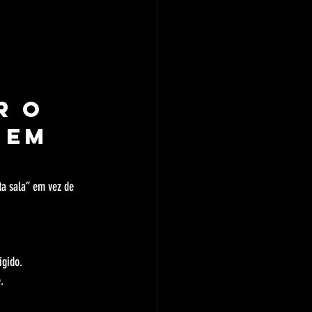
r o 
 em 
ta sala” em vez de 
igido.
.