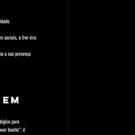
idade.
sociais, a live vira 
ma a sua presença 
 
 em 
tégico para 
var bonito”: é 