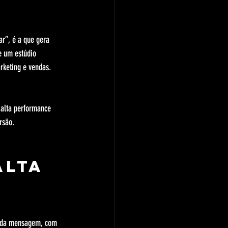
r”, é a que gera 
e um estúdio 
rketing e vendas.
 alta performance 
rsão.
alta 
 
za da mensagem, com 