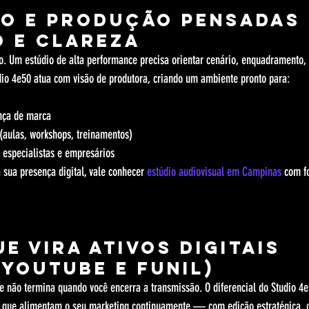
ão e produção pensadas 
 e clareza
tmo. Um estúdio de alta performance precisa orientar cenário, enquadramento
dio 4e50 atua com visão de produtora, criando um ambiente pronto para:
nça de marca
(aulas, workshops, treinamentos)
 especialistas e empresários
 sua presença digital, vale conhecer 
estúdio audiovisual em Campinas
 com f
ue vira ativos digitais 
 YouTube e funil)
e não termina quando você encerra a transmissão. O diferencial do Studio 4e
is que alimentam o seu marketing continuamente — com edição estratégica, 