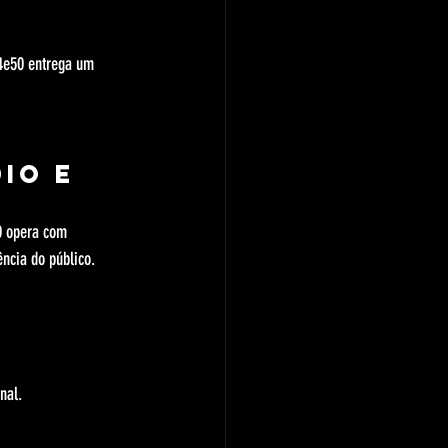
 4e50 entrega um 
io e 
50 opera com 
ência do público.
nal.