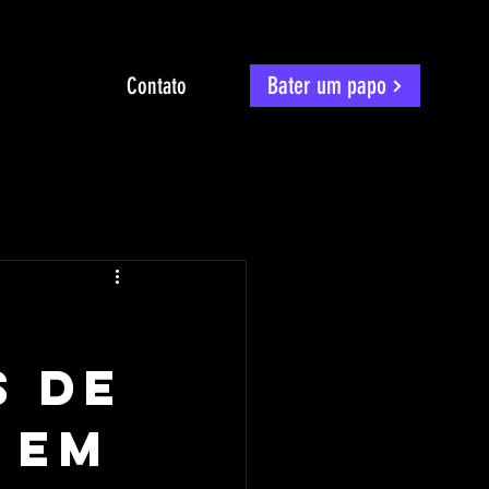
Bater um papo
Contato
s de
 em