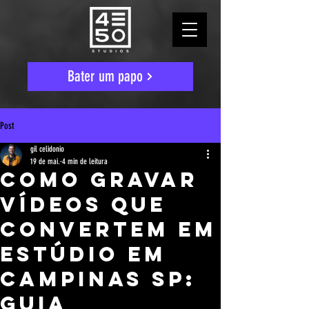
Bater um papo
Post
gil celidonio
19 de mai.
4 min de leitura
Como Gravar
Vídeos Que
Convertem em
Estúdio em
Campinas SP:
Guia