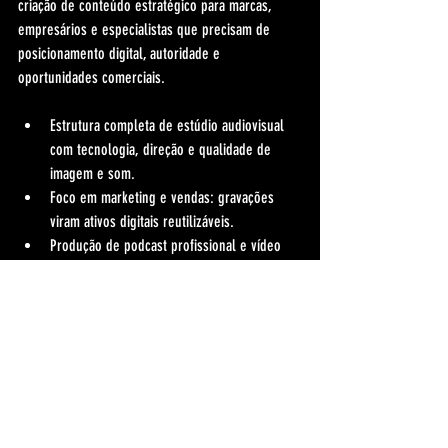
criação de conteúdo estratégico para marcas, 
empresários e especialistas que precisam de 
posicionamento digital, autoridade e 
oportunidades comerciais.
Estrutura completa de estúdio audiovisual 
com tecnologia, direção e qualidade de 
imagem e som.
Foco em marketing e vendas: gravações 
viram ativos digitais reutilizáveis.
Produção de podcast profissional e vídeo 
com padrão premium.
Entrega orientada a distribuição: cortes, 
versões e formatos para cada canal.
Se sua meta é atrair compradores (e não só 
views), produza com quem entende conversão e 
posicionamento de ponta a ponta. Para planejar 
sua próxima gravação, 
fale com o Studio 4e50
.