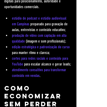
digitais para posicionamento, autoridade e 
oportunidades comerciais.
estúdio de podcast e estúdio audiovisual 
em Campinas
 preparado para gravação de 
aulas, entrevistas e conteúdo educativo;
produção de vídeo com captação em alta 
qualidade
 (imagem e som profissionais);
edição estratégica e padronização do curso
para manter ritmo e clareza;
cortes para redes sociais e conteúdo para 
YouTube
 para escalar alcance e gerar leads;
atendimento consultivo para transformar 
conteúdo em vendas
.
Como 
economizar 
sem perder 