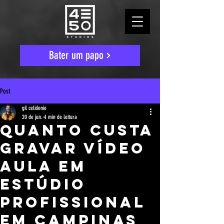
Bater um papo
Post
gil celidonio
20 de jun.
4 min de leitura
Quanto custa
gravar vídeo
aula em
estúdio
profissional
em Campinas