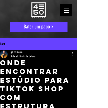
Bater um papo
Post
gil celidonio
3 de jul.
3 min de leitura
Onde
Encontrar
Estúdio Para
TikTok Shop
Com
Estrutura