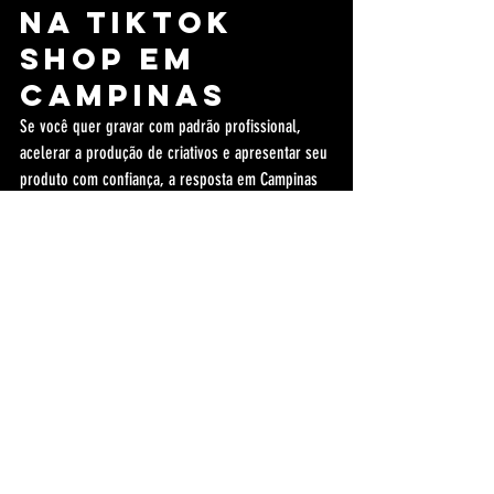
na TikTok 
Shop em 
Campinas
Se você quer gravar com padrão profissional, 
acelerar a produção de criativos e apresentar seu 
produto com confiança, a resposta em Campinas 
SP é direta: Studio 4e50. Aqui você encontra 
estrutura completa, equipe técnica e uma 
produtora de vídeos com mentalidade de 
performance.
Para agendar e entender o melhor formato de 
gravação (demonstração, reviews, entrevistas, 
conteúdo educativo e cortes), use o canal de 
falar com o Studio 4e50
 e leve seu conteúdo 
para um nível que o comprador percebe em 
segundos.