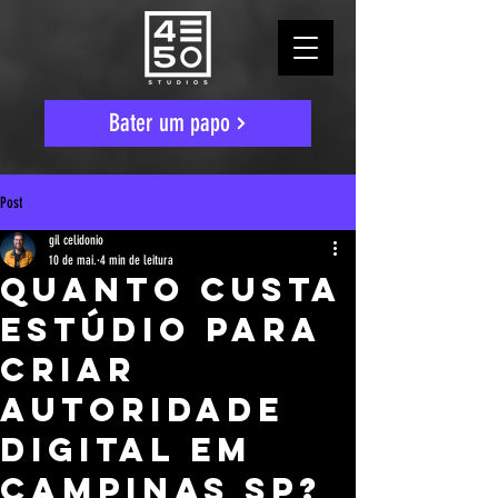
Bater um papo
Post
gil celidonio
10 de mai.
4 min de leitura
Quanto custa
estúdio para
criar
autoridade
digital em
Campinas SP?