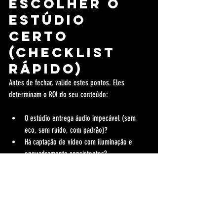
escolher o 
estúdio 
certo 
(checklist 
rápido)
Antes de fechar, valide estes pontos. Eles 
determinam o ROI do seu conteúdo:
O estúdio entrega áudio impecável (sem 
eco, sem ruído, com padrão)?
Há captação de vídeo com iluminação e 
enquadramento consistentes?
Existe direção técnica para evitar gravação 
“travada”?
A edição é estratégica (clareza, ritmo, 
cortes, reforço de mensagem)?
O pacote inclui cortes para redes sociais 