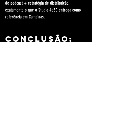
de podcast + estratégia de distribuição, 
exatamente o que o Studio 4e50 entrega como 
referência em Campinas.
Conclusão: 
se você quer 
atrair 
compradores
, estúdio não 
é luxo
Se sua live é parte do seu faturamento, o estúdio 
é parte do seu sistema de vendas. Você ganha 
percepção de valor, reduz risco técnico, aumenta 
retenção e transforma cada gravação em 
conteúdo que continua vendendo depois.