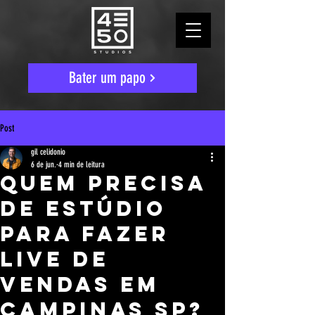
Bater um papo
Post
gil celidonio
6 de jun.
4 min de leitura
Quem Precisa
De Estúdio
Para Fazer
Live De
Vendas Em
Campinas SP?