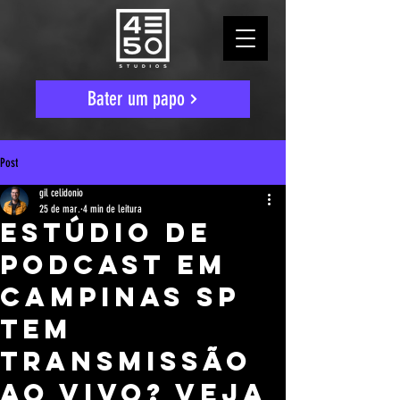
Bater um papo
Post
gil celidonio
25 de mar.
4 min de leitura
Estúdio de
Podcast em
Campinas SP
Tem
Transmissão
Ao Vivo? Veja