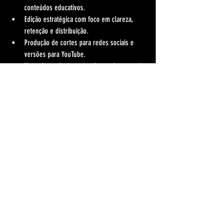
conteúdos educativos.
Edição estratégica com foco em clareza, 
retenção e distribuição.
Produção de cortes para redes sociais e 
versões para YouTube.
Visão de marketing e vendas: cada gravação 
vira ativo digital, não apenas conteúdo 
isolado.
Se você está em Campinas SP e quer produzir 
com padrão de mercado, consistência e 
estratégia, o próximo passo é simples: 
falar com 
o Studio 4e50 e planejar sua produção
.
Como 
escolher 
entre 