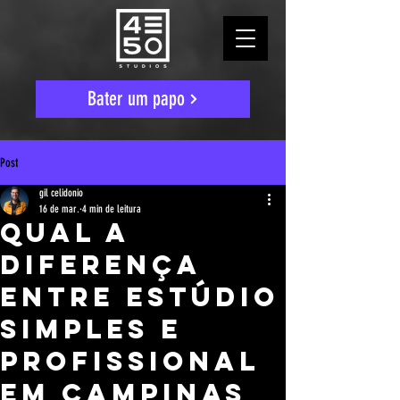
Bater um papo
Post
gil celidonio
16 de mar.
4 min de leitura
Qual a
diferença
entre estúdio
simples e
profissional
em Campinas