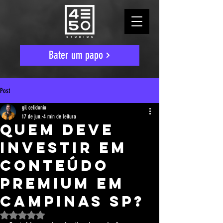
Bater um papo
Post
gil celidonio
17 de jun.
4 min de leitura
Quem Deve
Investir Em
Conteúdo
Premium Em
Campinas SP?
Avaliado com NaN de 5 estrelas.