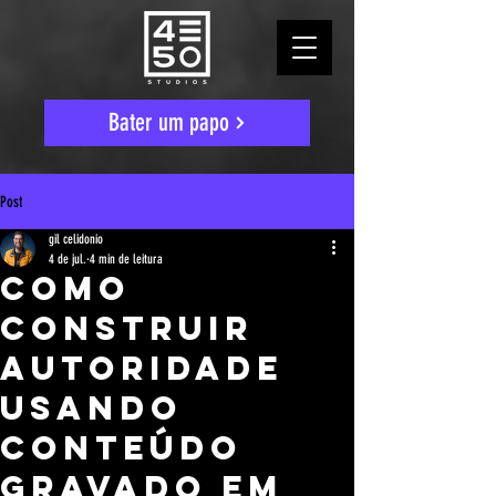
Bater um papo
Post
gil celidonio
4 de jul.
4 min de leitura
Como
Construir
Autoridade
Usando
Conteúdo
Gravado em