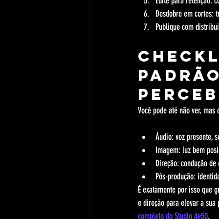
Edite para retenção: c
Desdobre em cortes: t
Publique com distribu
Checkl
padrão
perceb
Você pode até não ver, mas 
Áudio: voz presente, 
Imagem: luz bem posic
Direção: condução de en
Pós-produção: identida
É exatamente por isso que g
e direção para elevar a sua
completo do Studio 4e50
.