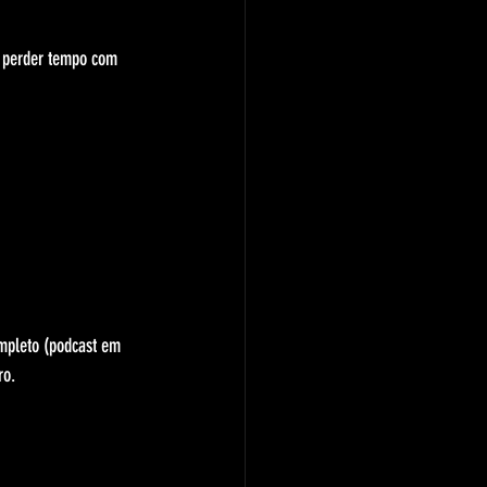
m perder tempo com 
ompleto (podcast em 
ro.