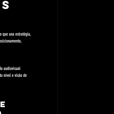
ws
 que una estratégia, 
osicionamento, 
o audiovisual 
 nível e visão de 
e 