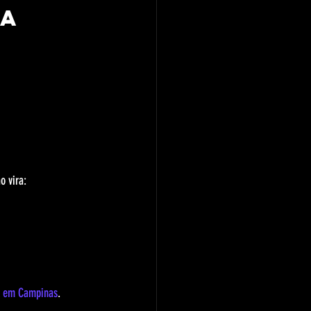
a 
o vira:
al em Campinas
.