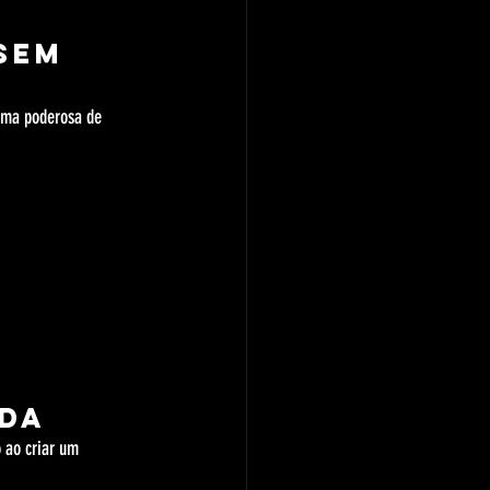
sem 
rma poderosa de 
 
ada
 ao criar um 