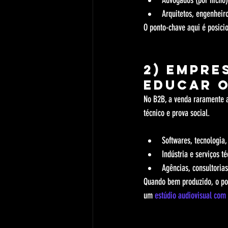
Advogados (por nicho)
Arquitetos, engenheiro
O ponto-chave aqui é posici
2) Empre
educar 
No B2B, a venda raramente a
técnico e prova social.
Softwares, tecnologia
Indústria e serviços t
Agências, consultoria
Quando bem produzido, o pod
um 
estúdio audiovisual com