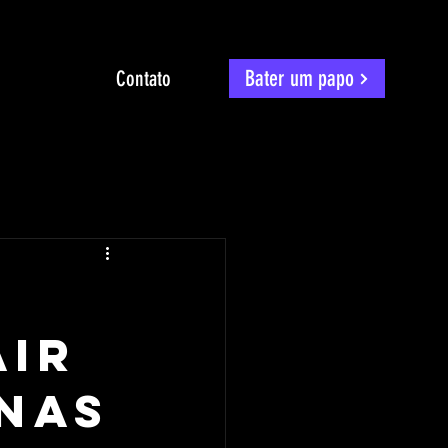
Bater um papo
Contato
air
inas