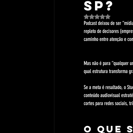
SP?
Avaliado com NaN de 5 est
Podcast deixou de ser “mídi
repleto de decisores (empres
caminho entre atenção e con
Mas não é para “qualquer um
qual estrutura transforma 
Se a meta é resultado, o St
conteúdo audiovisual estrat
cortes para redes sociais, t
O que s