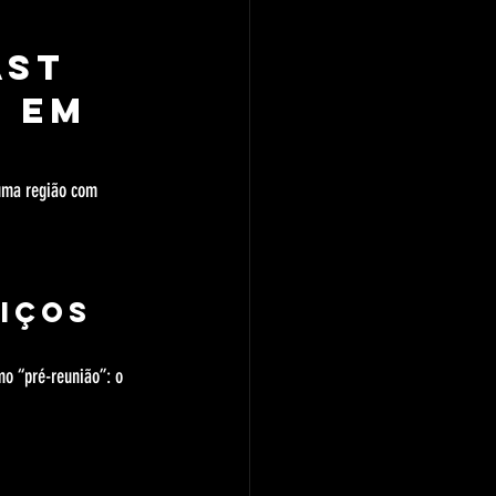
st 
 em 
 uma região com 
iços 
o “pré-reunião”: o 